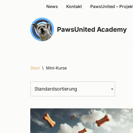
News
Kontakt
PawsUnited – Projek
Zum
Inhalt
PawsUnited Academy
Start
\
Mini-Kurse